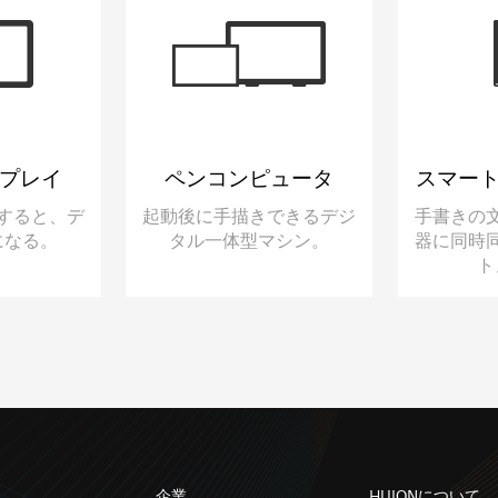
プレイ
ペンコンピュータ
スマー
すると、デ
起動後に手描きできるデジ
手書きの
になる。
タル一体型マシン。
器に同時
ト
企業
HUIONについて