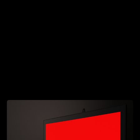
[5]
[6]