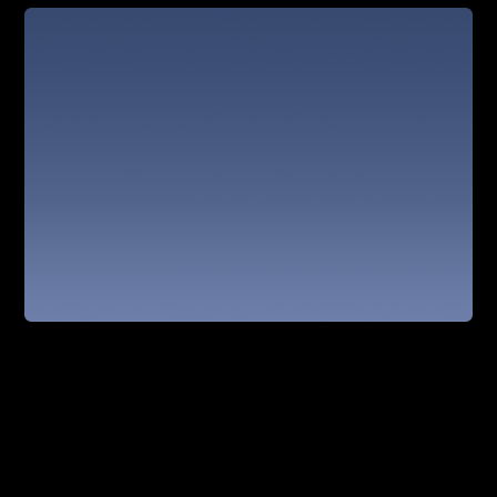
[23]
[24]