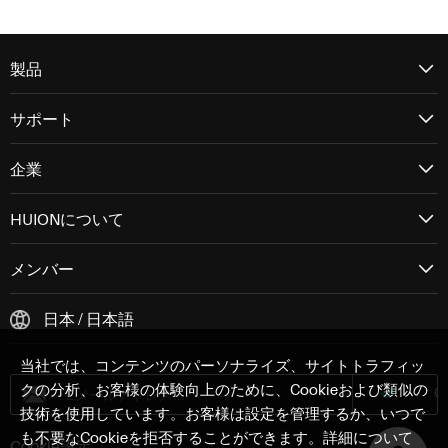
技術仕様
デジタルペン：
PW550S
デジタ
製品
ペンセンシング技術：
Pentech 3.0+
ペンセ
サポート
読取り解像度：
5080 LPI
読取り
企業
筆圧感知：
8192レベル
筆圧感
HUIONについて
傾き検知：
±60°
傾き検
メンバー
読取り高さ：
＞10mm
読取り
日本 / 日本語
読取率：
有線＞300PPS、Bluetooth＞133PPS
読取率
当社では、コンテンツのパーソナライズ、サイトトラフィッ
クの分析、お客様の体験向上のために、Cookieおよび類似の
精度：
±0.3mm
精度：
±
技術を使用しています。お客様は設定を管理するか、いつで
も不要なCookieを拒否することができます。詳細について
Cookie設定
ショートカットキー：
-
ショー