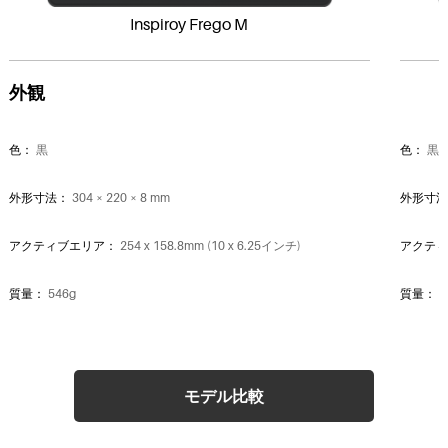
Inspiroy Frego M
外観
色：
黒
色：
黒
外形寸法：
304 × 220 × 8 mm
外形寸
アクティブエリア：
254 x 158.8mm (10 x 6.25インチ)
アクテ
質量：
546g
質量：
2
フィンガータッチ：
-
フィン
インターフェース：
USB-C
インタ
モデル比較