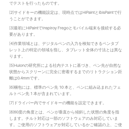
でテストを行ったものです。
[2]サイドキーの機能設定は、現時点ではHiPaintとibisPaintで行
うことができます。
[3]最初にHiPaintでInspiroy Fregoとモバイル端末を接続する必
要があります。
[4]作業領域とは、デジタルペンの入力を検知できるペンタブ
レット上の特定の領域を指し、タブレット全体の寸法とは異な
ります。
[5]Huionの研究所による社内テストに基づき、ペン先が自然な
状態からスクリーンに完全に密着するまでのリトラクション距
離は0.4mmです。
[6]梱包には、標準のペン先 10 本と、ペンに組み込まれたフェ
ルトペン先 1 本が含まれています。
[7]ドライバー内でサイドキーの機能を設定できます。
[8]60度の角度とは、ペンが垂直から傾斜した状態の角度を指
します。チルト対応は一部のソフトウェアのみ対応していま
す。ご使用のソフトウェアが対応しているかご確認の上、ご使