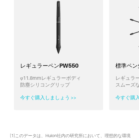
レギュラーペンPW550
標準ペン先
φ11.8mmレギュラーボディ
レギュラ
防塵シリコングリップ
スムーズ
今すぐ購入しましょう >>
今すぐ購入
[1]このデータは、Huion社内の研究所において、理想的な環境