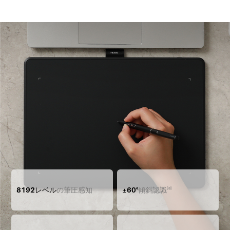
8192レベル
の筆圧感知
±60°
傾斜認識
[8]