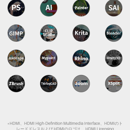
*HDMI、HDMI High-Definition Multimedia Interface、HDMIのト
レードドレスおよび HDMIのロゴは、 HDMI Licensing