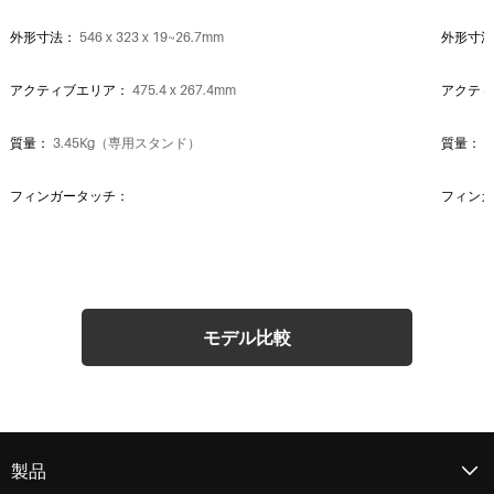
外形寸法：
546 x 323 x 19~26.7mm
外形寸
アクティブエリア：
475.4 x 267.4mm
アクテ
質量：
3.45Kg（専用スタンド）
質量：
7
フィンガータッチ：
フィンガ
インターフェース：
-
インタ
スタンド：
スタンド調節角度 20°~80°
スタン
モデル比較
インターフェース：
機能をフルに活かすUSB Type-C搭載
インタ
画面
製品
解像度：
2560 x 1440 (16:9) QHD
解像度