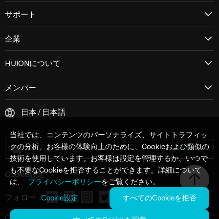
サポート
LCDタイプ：
IPS 60Hz
LCDタ
企業
アンチグレアガラス：
アンチグレアマットフィルム
アンチ
HUIONについて
フルラミネーション：
YES
フルラ
メンバー
コントラスト比：
1200:1
コント
日本 / 日本語
輝度：
220cd/m2 (Max.)
輝度：
-
当社では、コンテンツのパーソナライズ、サイトトラフィッ
応答時間：
14ms
応答時
クの分析、お客様の体験向上のために、Cookieおよび類似の
技術を使用しています。お客様は設定を管理するか、いつで
視野角：
89°/89°(H)/89°/89°(V) (Typ.)(CR＞10)
視野角
も不要なCookieを拒否することができます。詳細について
Cookie設定
は、
プライバシーポリシー
をご覧ください。
ガマットボリューム：
145% sRGB
ガマッ
フォロー：
Cookie設定
すべてのCookieを拒否
表示色：
16.7M(8bit)
表示色
Copyright ©
2026
Shenzhen Huion Trend Technology Co., Ltd.