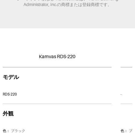
Administrator, Inc.の商標または登録商標です。
Kamvas RDS-220
モデル
RDS-220
-
外観
色：
ブラック
色：
ブ