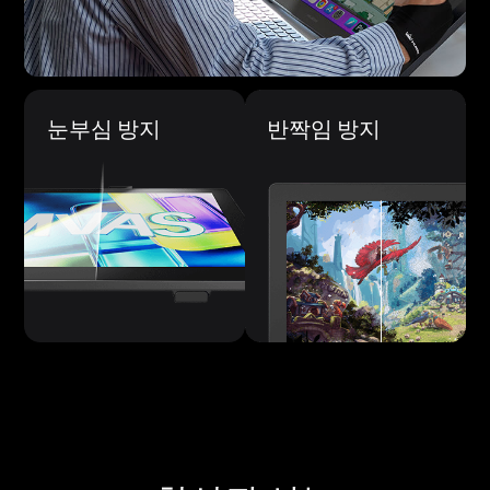
눈부심 방지
반짝임 방지