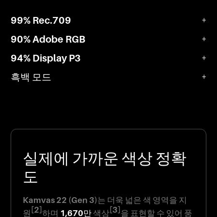
99% Rec.709
+
90% Adobe RGB
+
94% Display P3
+
흑백 모드
+
실제에 가까운 색상 정확
도
Kamvas 22 (Gen 3)는 더욱 넓은 색 영역을 지
[2]
[3]
원
하며
1,670만
색상
을 표현할 수 있어 풍