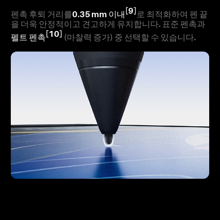
[9]
펜촉 후퇴 거리를
0.35 mm 이내
로 최적화하여 펜 끝
을 더욱 안정적이고 견고하게 유지합니다. 표준 펜촉과
[10]
펠트 펜촉
(마찰력 증가) 중 선택할 수 있습니다.