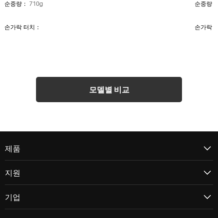
순중량：
710g
순중량
손가락 터치：
손가락 
인터페이스：
USB-C
인터페
스탠드：
-
스탠드
모델별 비교
비디오 인터페이스：
-
비디오 
액정
제품
해상도：
-
해상도
지원
LCD 유형：
-
LCD 유
기업
안티글레어 글래스：
-
안티글레