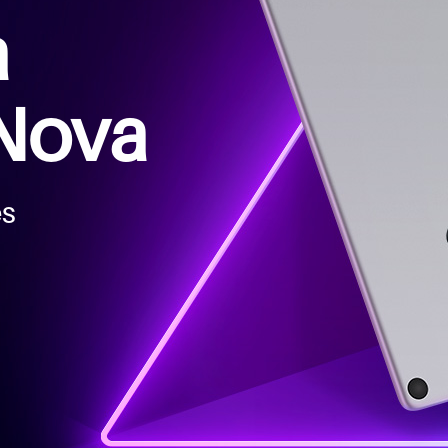
a
Nova
es