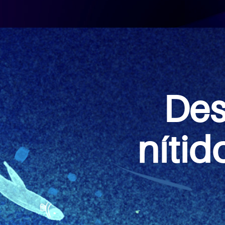
Des
nítid