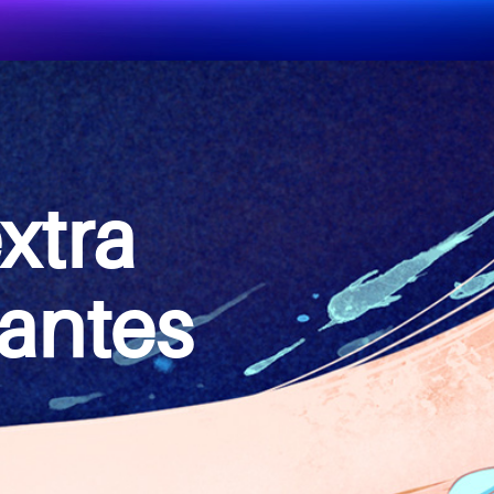
xtra
rantes