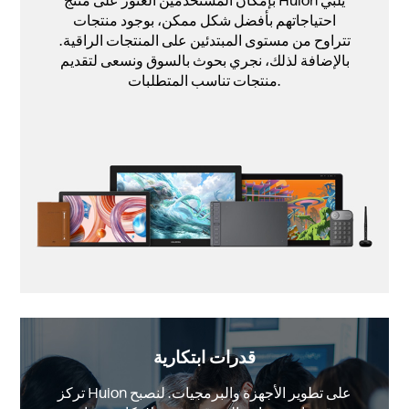
بإمكان المستخدمين العثور على منتج Huion يلبي
احتياجاتهم بأفضل شكل ممكن، بوجود منتجات
تتراوح من مستوى المبتدئين على المنتجات الراقية.
بالإضافة لذلك، نجري بحوث بالسوق ونسعى لتقديم
منتجات تناسب المتطلبات.
قدرات ابتكارية
تركز Huion على تطوير الأجهزة والبرمجيات. لنصبح