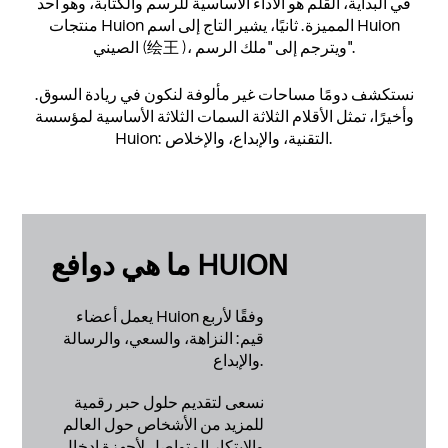
في البداية، القلم هو الأداء الأساسية للرسم والكتابة، وهو أحد
منتجات Huion المميزة. ثانيًا، يشير التاج إلى اسم Huion
الصيني (绘王 )، ويترجم إلى "ملك الرسم".
نستكشف دومًا مساحات غير مألوفة لنكون في ريادة السوق.
وأخيرًا، تمثل الأقلام الثلاثة السمات الثلاثة الأساسية لمؤسسة
Huion: التقنية، والإبداع، والإخلاص.
ما هي دوافع HUION
يعمل أعضاء Huion وفقًا لأربع
قيم: النزاهة، والسعي، والرسالة
والإبداع.
نسعى لتقديم حلول حبر رقمية
للمزيد من الأشخاص حول العالم
والابتكار المتواصل لأجهزة إدخال