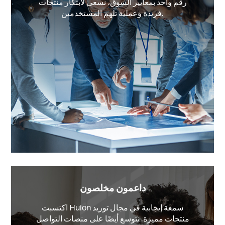
رقم واحد بمعايير السوق، نسعى لابتكار منتجات
فريدة وعملية تلهم المستخدمين.
داعمون مخلصون
اكتسبت Huion سمعة إيجابية في مجال توريد
منتجات مميزة. نتوسع أيضًا على منصات التواصل