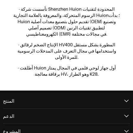
- تأسست شركة Shenzhen Huion المحدودة لتقنيات
الرسوم المتحركة، والمعروفة بالعلامة التجارية Huion؛ بدأت
Huion تقديم حلول بتصنيع معدات أصلية (OEM) وتصنيع
تصميم أصلي (ODM) لتطبيق تقنيات الرنين
الكهرومغناطيسي (EMR) في مجالات مختلفة.
- الإنتاج الضخم لرقائق HV400 المطورة بشكل مستقل
واستخدامها في مجال التعرف على المدخلات الرسومية
للمرة الأولى.
- أطلقت Huion أول جهاز لوحي قلمي في المجال يمتاز
برقاقة معالجة HV، وهو الطراز K28.
المنتج
الدعم
المشروع