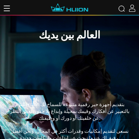
العالم بين يديك
تلتزم Huion بتقديم أجهزة حبر رقمية متنوعة للسماح لك
بالتعبير عن أفكارك وقيمك بمخيلة وإبداع بلا حدود، بغض النظر
عن خلفيتك أو دورك أو وظيفتك.
نسعى لتقديم إمكانيات وقدرات أكثر في المجال، ونحن أفضل
رفيق لك عندما تبحث عن إبداعات وابتكارات جديدة.