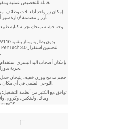
قابلة للتخصيص عملية ومفيدة جدًا.
بإمكان زر واحد أداء ثلاث وظائف. 
أزرار مصممة لإدارة سير أعمالك.
وحة خشنة تمنحك تجربة كتابة طبيعي
Huion PenTech 3.0 لتحسي
الرسم.
بإمكان أصحاب اليد اليسرى استخدام 
بحرية بدوران 180.
حجم مدمج ووزن خفيف يتيحان حمل ا
اللوحي القلمي في أي مكان بسهولة.
توافق مع الكثير من أنظمة التشغيل: و
وماك، ولينكس، وكروم، وأند
وmonyOS