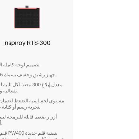
Inspiroy RTS-300
تصميم لوحة كاملة التغطية.
جهاز رشيق وخفيف بسمك 8.35مم.
معدل إبلاغ 300 نبضة لكل ثان
بفعالية وسرعة.
تجربة رسم أو كتابة طبيعية.
أعمالك.
قلم رقمي 00
تستنسخ كل ضربة بمستوى دقة متناهي.