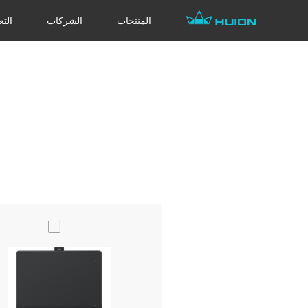
المنتجات
الشركات
التع