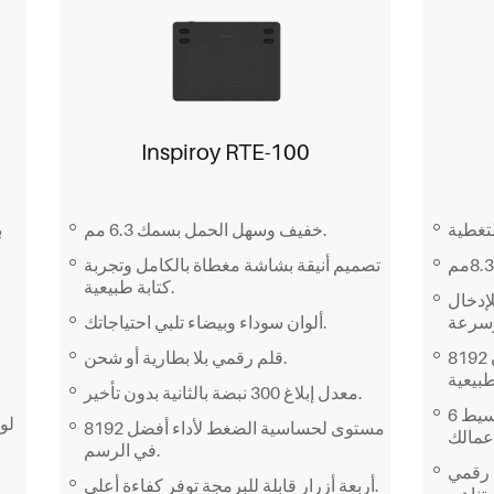
Inspiroy RTE-100
خفيف وسهل الحمل بسمك 6.3 مم.
تصميم أنيقة بشاشة مغطاة بالكامل وتجربة
كتابة طبيعية.
م
ية للإدخال
ألوان سوداء وبيضاء تلبي احتياجاتك.
8192 مستوى لحساسية الضغط لضمان
قلم رقمي بلا بطارية أو شحن.
معدل إبلاغ 300 نبضة بالثانية بدون تأخير.
6 أزرار ضغط قابلة للبرمجة لتبسيط
لو
8192 مستوى لحساسية الضغط لأداء أفضل
في الرسم.
PW4 بتقنية قلم جديدة
أربعة أزرار قابلة للبرمجة توفر كفاءة أعلى.