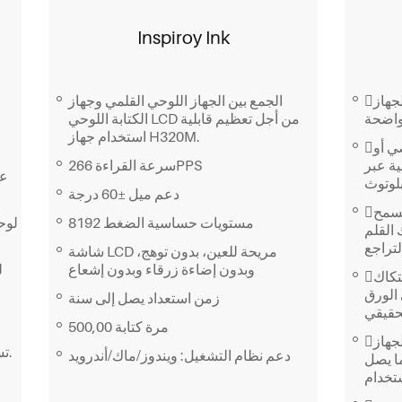
Inspiroy Ink
الجمع بين الجهاز اللوحي القلمي وجهاز
يمتاز الجهاز Inspiroy Frego بتصميم
الكتابة اللوحي LCD من أجل تعظيم قابلية
استخدام جهاز H320M.
يمكن توصيله بجهاز كمبيوتر شخصي أو
سرعة القراءة 266PPS
ة عبر
دعم ميل ±60 درجة
بمفتاحين جانبيين قابلين للبرمجة، يسمح
مستويات حساسية الضغط 8192
لوح
 PW550S بالوصول إلى الوظائف
شاشة LCD مريحة للعين، بدون توهج،
وبدون إضاءة زرقاء وبدون إشعاع
يوفر السطح الأشبه بالورق احتكاك
الورق
زمن استعداد يصل إلى سنة
500,00 مرة كتابة
يمكن شحن الجهاز Inspiroy Frego بشكل
تسجيل ضرباتك فورًا بأدق التفاصيل الخفية.
دعم نظام التشغيل: ويندوز/ماك/أندرويد
ا يصل