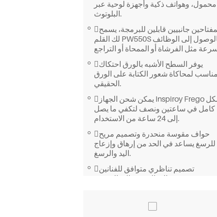
محمول، وهواتف ذكية وأجهزة لوحية عبر
البلوتوث.
بمفتاحين جانبيين قابلين للبرمجة، يسمح
لك القلم PW550S بالوصول إلى الوظائف
يوفر السطح الأشبه بالورق احتكاك
ناسب لمحاكاة شعور الكتابة على الورق
الحقيقي.
يمكن شحن الجهاز Inspiroy Frego بشكل
كامل في ساعتين ونصف لتكفي ما يصل
إلى 24 ساعة من الاستخدام.
حواف مقوسة منحدرة وتصميم مريح
للرسغ يساعد في الحد من إرهاق وإزعاج
اليد والرسغ.
تصميم تناظري متوافق للفنانين
مستخدمي اليد اليمنى واليد اليسرى.
حجم محمول يجعل حمل الجهاز معك
سهلًا.