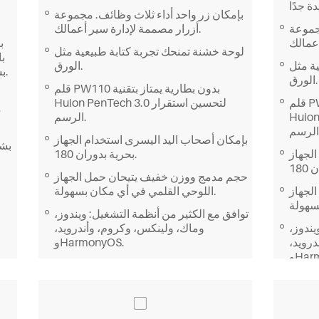
بإمكان زر واحد أداء ثلاث وظائف. مجموعة
مجموعة
أزرار مصممة لإدارة سير أعمالك.
لوحة خشنة تمنحك تجربة كتابة طبيعية مثل
ة مثل
الورق.
بسرعة مثل الفرشاة أو الممحاة أو التراجع.
الورق.
قلم PW110 بدون بطارية يمتاز بتقنية
قلم PW110 بدون بطارية يمتاز بتقنية
Huion PenTech 3.0 لتحسين استقرار
م
ن استقرار
الرسم.
بإمكان أصحاب اليد اليسرى استخدام الجهاز
الجهاز
بحرية بدوران 180.
حجم مدمج ووزن خفيف يتيحان حمل الجهاز
لجهاز
اللوحي القلمي في أي مكان بسهولة.
توافق مع الكثير من أنظمة التشغيل: ويندوز،
يندوز،
وماك، ولينكس، وكروم، وأندرويد،
رويد،
وHarmonyOS.
Har.