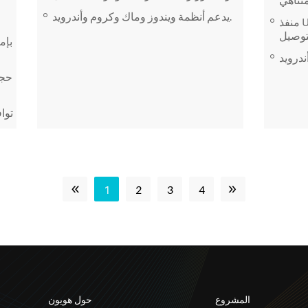
يدعم أنظمة ويندوز وماك وكروم وأندرويد.
منفذ USB-C سهل الاستخدام يضمن سهولة
بإم
حجم
توا
«
»
1
2
3
4
المشروع
حول هويون