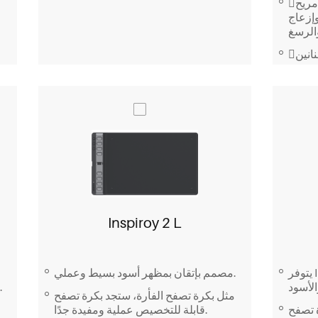
حواف مقوسة منحدرة وتصميم مريح
إزعاج
تصميم تناظري متوافق للفنانين
حجم محمول يجعل حمل الجهاز معك
سهلًا.
Inspiroy 2 L
يتوفر Inspiroy 2 M باللونين الأخضر
مصمم بإتقان بمظهر أسود بسيط وعملي.
بسيط، يوفر لوحة رسم انسيابية وواضحة.
مثل بكرة تصفح الفأرة، ستجد بكرة تصفح
 تصفح
قابلة للتخصيص عملية ومفيدة جدًا.