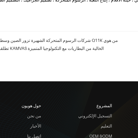
شركات الرسوم المتحركة الشهيرة تزور الصين وسط إصدار جديد للوح الرسم Q11K من هوي
،تطلقت هويون شاشة الرسم KAMVAS الخالية من البطاريات مع التكنولوجيا المتميزة
المشروع
حول هويون
التسجيل الإلكتروني
من نحن
التعليم
الأخبار
OEM &ODM
اتصل بنا