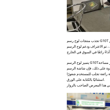
تجذب منتجات لوح رسم G10T وشاشة الرسم KAMVAS GT-156HD ، والمنتجان التوم لوح الرسمQ11K العديد من الجماهير أيضًا. منذ إطلاقه
 G10T و شاشة الرسم GT-156HD من قبل العديد من المحترفين المبدعين الذين يتمتعون
يتميز لوح الرسم G10Tبتصميم صناعي خفيف وعصري للغاية ذو مظهر جميل وخط يد سلس، ويسهل حملها من قبل المتعلمين. توفر مساحة
ة الرسمGT-156HD الكبيرة بحجم 15.6 بوصة مثالية في الدعم
ة رائعة تجلب للمستخدم شعورًا
استثنائيًا بالكتابة على الورق.