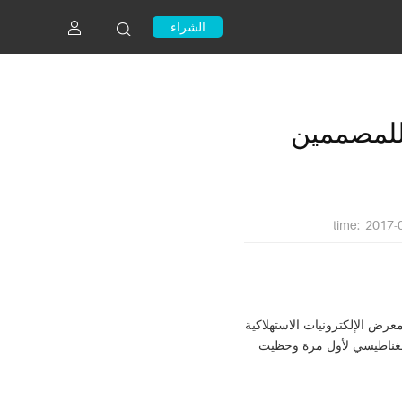
الشراء
 للمصممين
time: 2017-
، الحدث الصناعي الكبير لتكنولوجيا المستهلكة على نطاق عالمي وتأثير كبير في لاس
ول إدخال الكتابة بالرنين الكهرومغناطيسي لأول مرة وحظيت