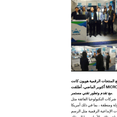
WACO، وأطلقت DELL لوح رسم 27Canvas الجديدة والذكية المضادة للوهج ''. في نهاية
أكتوبر الماضي، أطلقت MICROSOFT أيضًا نموذج AIO الخاص بـ Surface Studio. إنه اتجاه التطور التي لا يمكن وقفها لتكنولوجيا الرسم الرقمي
مع تقدم وتطور تقني مستمر.
 الفائقة مثل MICROSOFT و DELL إلى سوق المدخلات الكتابة في تطوير الأعمال في السنوات الأخيرة ، بينما نمت
ح العلامة التجارية العالمية رقم 2 من أجهزة لوحية المستهلكة من خلال منتجات تباع إلى أكثر من 50 دولة ومنطقة ، بما في ذلك أمريكا
ات الإبداعية الرقمية مثل الرسم