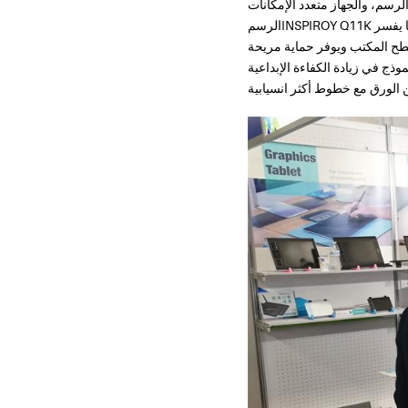
 الضوء LED، وما إلى ذلك. . من بين جميع المنتجات، أصبح لوح
الرسمINSPIROY Q11K في عرضه الأول هو الحدث الأبرز. يتيح الإصدار الجديد المصمم بشاشة عريضة إمكانية الكتابة اليدوية الحرة، بينما يفسر
وسطح المكتب ويوفر حماية مريحة
يص ، يساعد هذا النموذج في زيادة الكفاءة الإبداعية