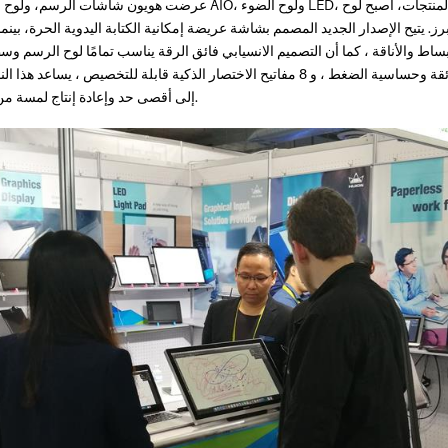
عرضت هويون شاشات الرسم، ولوح الرسم، والجهاز متعدد الإمكانات AIO، ولوح
بساط والأناقة ، كما أن التصميم الانسيابي فائق الرقة يناسب تمامًا لوح الرسم 
لمعصم المستخدم. الدقة الفائقة وحساسية الضغط ، و 8 مفاتيح الاختصار الذكية قابلة للتخص
إلى أقصى حد وإعادة إنتاج لمسة من الورق مع خطوط أكثر انسيابية.