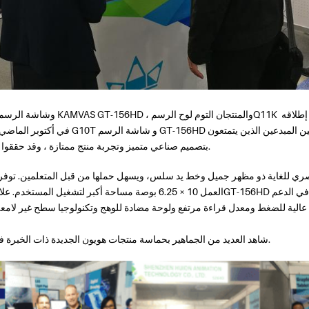
في أكتوبر الماضي ، تم الاعتراف ودعم لوح الرسم
بتصميم صناعي متميز وتجربة منتج ممتازة ، وقد حققوا أداءً رائعًا في السوق في الخارج.
العمل 10 × 6.25 بوصة مساحة أكبر لتشغيل المستخدم. علاوة على ذلك، فإن شاش
عالية للضغط ومعدل قراءة مرتفع ولوحة مضادة للوهج وتكنولوجيا سطح غير لامع
شاهد العديد من الجماهير بحماسة منتجات هويون الجديدة ذات الخبرة في هذا المعرض الصاخب بالزوار.