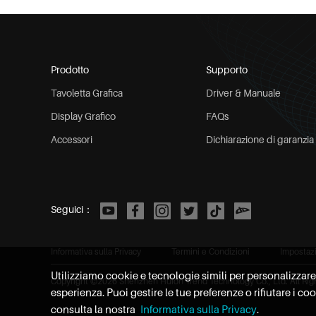
Prodotto
Supporto
Tavoletta Grafica
Driver & Manuale
Display Grafico
FAQs
Accessori
Dichiarazione di garanzia
Seguici：
Informativa sulla Privacy
Termini e Condizioni
Impostaz
Utilizziamo cookie e tecnologie simili per personalizzare i 
Copyright ©
2026
Shenzhen Huion Trend Technology Co., Ltd. All Rig
esperienza. Puoi gestire le tue preferenze o rifiutare i co
consulta la nostra
Informativa sulla Privacy
.