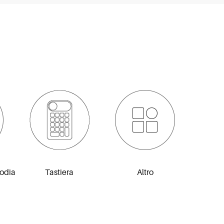
todia
Tastiera
Altro