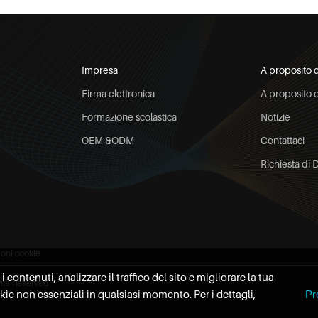
Impresa
A proposito 
Firma elettronica
A proposito d
Formazione scolastica
Notizie
OEM &ODM
Contattaci
Richiesta di 
ioni cookie
contenuti, analizzare il traffico del sito e migliorare la tua
hts Reserved
okie non essenziali in qualsiasi momento. Per i dettagli,
Pr