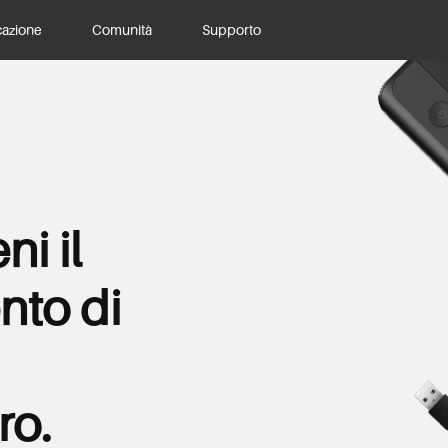
azione
Comunità
Supporto
ni il
nto di
ro.