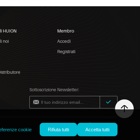
di HUION
Membro
i noi
Accedi
Registrati
Distributore
Sottoscrizione Newsletter:
Italy / Italiano
eferenze cookie
Rifiuta tutti
Accetta tutti