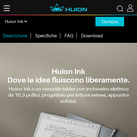
Compra
Descrizione
Specifiche
FAQ
Download
Huion Ink
Dove le idee fluiscono liberamente.
Huion Ink è un versatile tablet con inchiostro elettrico
da 10,3 pollici, progettato per letture estese, appunti e
schizzi.