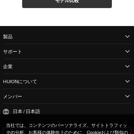
モデル比較
技術仕様
デジタルペン：
PW110
デジタ
製品
ペンセンシング技術：
バッテリーフリーEMR
ペンセ
サポート
読取り解像度：
5080 LPI
読取り
企業
筆圧感知：
8192レベル
筆圧感
HUIONについて
傾き検知：
±60°
傾き検
メンバー
読取り高さ：
>10mm
読取り
日本 / 日本語
読取率：
>260PPS
読取率
当社では、コンテンツのパーソナライズ、サイトトラフィッ
クの分析、お客様の体験向上のために、Cookieおよび類似の