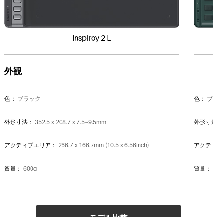
Inspiroy 2 L
外観
色：
ブラック
色：
ブ
外形寸法：
352.5 x 208.7 x 7.5~9.5mm
外形寸
アクティブエリア：
266.7 x 166.7mm (10.5 x 6.56inch)
アクテ
質量：
600g
質量：
4
フィンガータッチ：
-
フィン
インターフェース：
USB-C
インタ