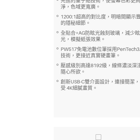
先進的量子點技術，使螢幕色彩更
淨，色域更寬廣。
1200:1超高的對比度，明暗間顯示
的隱秘細節。
全貼合+AG防眩光蝕刻玻璃，減少眩
光，模擬紙張效果。
PW517免電池數位筆採用PenTech3.
技術，更接近真實硬畫筆。
壓感級別高達8192級，線條濃淡深
隨心所欲。
創新USB-C雙介面設計，連接簡潔
受 4K細膩畫質。