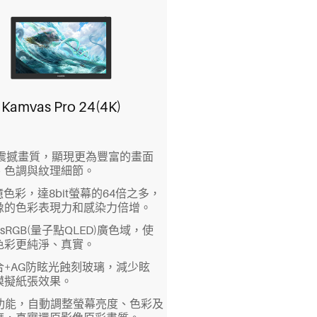
Kamvas Pro 24(4K)
的震撼畫質，顯現更為豐富的畫面
、色調與紋理細節。
7億色彩，達8bit螢幕的64倍之多，
像的色彩表現力和感染力倍增。
% sRGB(量子點QLED)廣色域，使
色彩更純淨、真實。
合+AG防眩光蝕刻玻璃，減少眩
模擬紙張效果。
R功能，自動調整螢幕亮度、色彩及