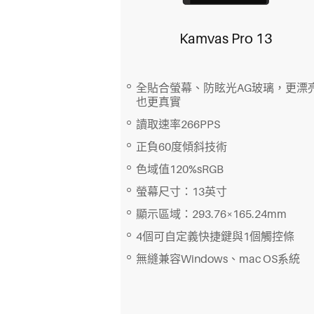
Kamvas Pro 13
全貼合螢幕、防眩光AG玻璃，更漂
也更真實
讀取速率266PPS
正負60度傾斜技術
色域值120%sRGB
螢幕尺寸：13英寸
顯示區域：293.76×165.24mm
4個可自定義快捷鍵與1個觸控條
無縫兼容Windows、mac OS系統