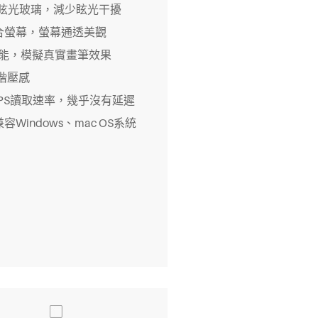
防眩光玻璃，減少眩光干擾
合螢幕，螢幕通透美觀
t功能，模擬真實畫筆效果
2階壓感
PPS讀取速率，幾乎沒有延遲
容Windows、mac OS系統