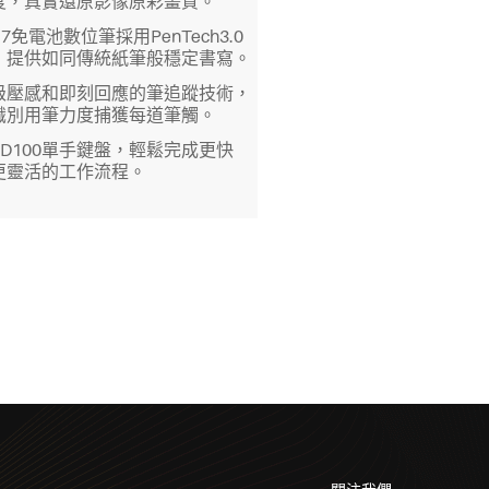
度，真實還原影像原彩畫質。
17免電池數位筆採用PenTech3.0
，提供如同傳統紙筆般穩定書寫。
級壓感和即刻回應的筆追蹤技術，
識別用筆力度捕獲每道筆觸。
KD100單手鍵盤，輕鬆完成更快
更靈活的工作流程。