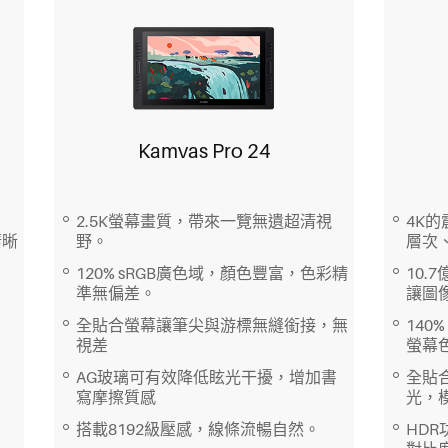
Kamvas Pro 24
2.5K螢幕畫質，帶來一覽無遺超清視
4K
清晰
野。
層次
120% sRGB廣色域，顏色豐富，色彩精
10.
準無偏差。
讓圖
全貼合螢幕讓筆尖與游標無縫銜接，無
140
視差
螢幕
AG玻璃可有效降低眩光干擾，增加書
全貼
寫摩擦質感
光，
搭載8192級壓感，線條流暢自然。
HD