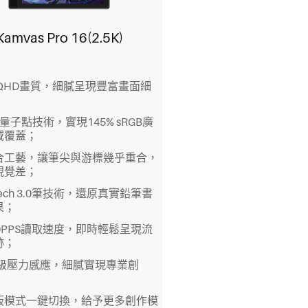
Kamvas Pro 16(2.5K)
K QHD畫質，細膩呈現豐富畫面細
D量子點技術，實現145% sRGB廣
域覆蓋；
合工藝，讓筆尖與游標幾乎重合，
視覺差；
Tech 3.0筆技術，還原真實鉛筆書
果；
0PPS讀取速度，即時輕鬆呈現流
跡；
92級壓力感應，細膩實現專業創
板模式一鍵切換，給予更多創作模