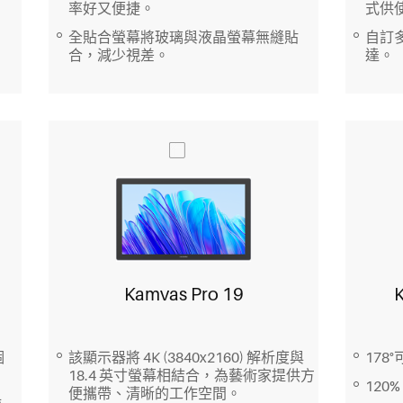
率好又便捷。
式供
全貼合螢幕將玻璃與液晶螢幕無縫貼
自訂
合，減少視差。
達。
K
Kamvas Pro 19
178
個
該顯示器將 4K (3840x2160) 解析度與
18.4 英寸螢幕相結合，為藝術家提供方
120
便攜帶、清晰的工作空間。