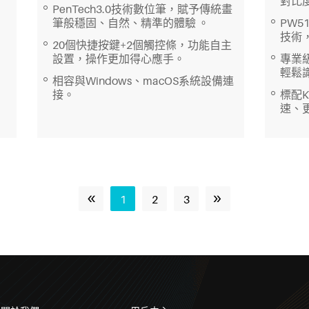
對比
PenTech3.0技術數位筆，賦予傳統畫
筆般穩固、自然、精準的體驗 。
PW5
技術
20個快捷按鍵+2個觸控條，功能自主
設置，操作更加得心應手。
專業
輕鬆
相容與Windows、macOS系統設備連
接。
標配
速、
«
»
1
2
3