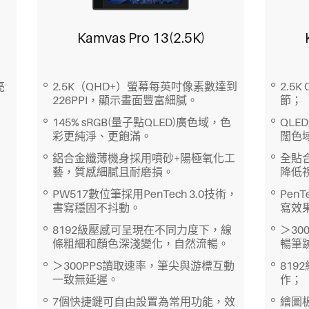
Kamvas Pro 13(2.5K)
亮
2.5K（QHD+）螢幕每英吋像素數達到
2.5
226PPI，顯示畫面豐富細膩。
節；
145% sRGB(量子點QLED)廣色域，色
QLE
彩更純淨、更飽滿。
闊色
鋁合金纖薄機身採用噴砂+陽極氧化工
全貼
藝，質感細膩且耐磨損。
降低
PW517數位筆採用PenTech 3.0技術，
Pen
書寫穩固不抖動。
寫效
8192級壓感可呈現在不同力度下，線
＞30
條粗細和顏色深淺變化，自然流暢。
暢筆
＞300PPS讀取速率，筆尖與游標互動
81
一致無延遲。
作；
7個快捷鍵可自由設置為常用功能，效
繪圖