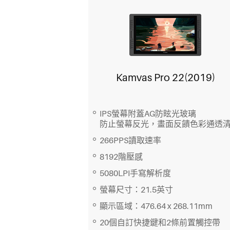
Kamvas Pro 22(2019)
IPS螢幕附蓋AG防眩光玻璃
防止螢幕反光，畫面反饋色彩通透
266PPS讀取速率
8192階壓感
5080LPI手寫解析度
螢幕尺寸：21.5英寸
顯示區域：476.64 x 268.11mm
20個自訂快捷鍵和2條前置觸控帶