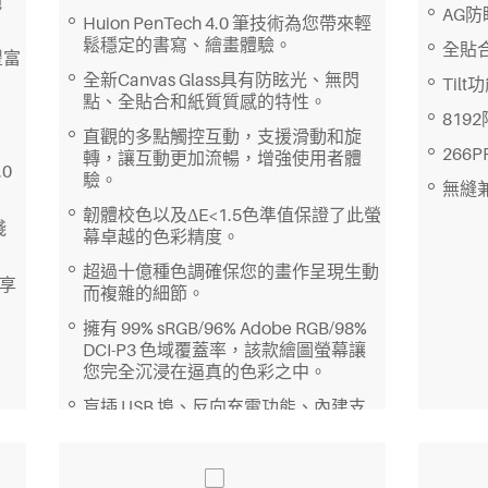
純
AG
Huion PenTech 4.0 筆技術為您帶來輕
鬆穩定的書寫、繪畫體驗。
全貼
豐富
全新Canvas Glass具有防眩光、無閃
Til
點、全貼合和紙質質感的特性。
819
直觀的多點觸控互動，支援滑動和旋
266
轉，讓互動更加流暢，增強使用者體
0
驗。
無縫兼
韌體校色以及ΔE<1.5色準值保證了此螢
淺
幕卓越的色彩精度。
超過十億種色調確保您的畫作呈現生動
，享
而複雜的細節。
擁有 99% sRGB/96% Adobe RGB/98%
DCI-P3 色域覆蓋率，該款繪圖螢幕讓
您完全沉浸在逼真的色彩之中。
盲插 USB 埠、反向充電功能、內建支
架和 VESA 安裝相容性，都為藝術家提
供了全面的工作便利。