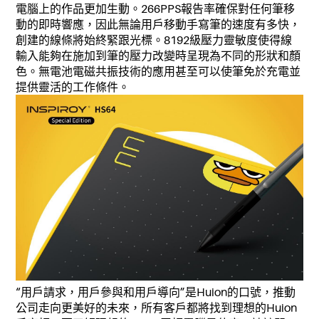
電腦上的作品更加生動。266PPS報告率確保對任何筆移
動的即時響應，因此無論用戶移動手寫筆的速度有多快，
創建的線條將始終緊跟光標。8192級壓力靈敏度使得線
輸入能夠在施加到筆的壓力改變時呈現為不同的形狀和顏
色。無電池電磁共振技術的應用甚至可以使筆免於充電並
提供靈活的工作條件。
“用戶請求，用戶參與和用戶導向”是Huion的口號，推動
公司走向更美好的未來，所有客戶都將找到理想的Huion