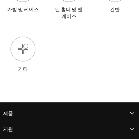
가방 및 케이스
펜 홀더 및 펜
건반
케이스
기타
제품
지원