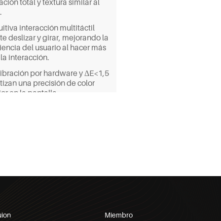
ción total y textura similar al
.
uitiva interacción multitáctil
e deslizar y girar, mejorando la
iencia del usuario al hacer más
 la interacción.
libración por hardware y ΔE<1,5
tizan una precisión de color
ior en la pantalla.
e mil millones de tonos de color
tizan la presentación de detalles
s e intrincados en tu obra
ra.
na cobertura del 99% de la gama
lores sRGB/96% Adobe RGB/98%
3, la pantalla puede sumergirte
ores fieles a la realidad.
uertos USB Blind-mate, la
idad de carga inversa, el soporte
uion
Miembro
rado y la compatibilidad con el