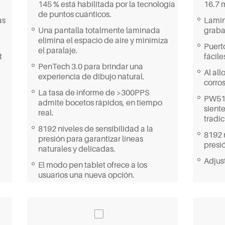
145 % está habilitada por la tecnología
16.7 m
de puntos cuánticos.
as
Lamin
Una pantalla totalmente laminada
graba
elimina el espacio de aire y minimiza
Puert
el paralaje.
t
fácile
PenTech 3.0 para brindar una
Al all
experiencia de dibujo natural.
corros
La tasa de informe de >300PPS
PW517
admite bocetos rápidos, en tiempo
sient
real.
tradic
8192 niveles de sensibilidad a la
8192 
presión para garantizar líneas
presi
naturales y delicadas.
Adjust
El modo pen tablet ofrece a los
usuarios una nueva opción.
Teclas de presión programables para
acelerar su flujo de trabajo.