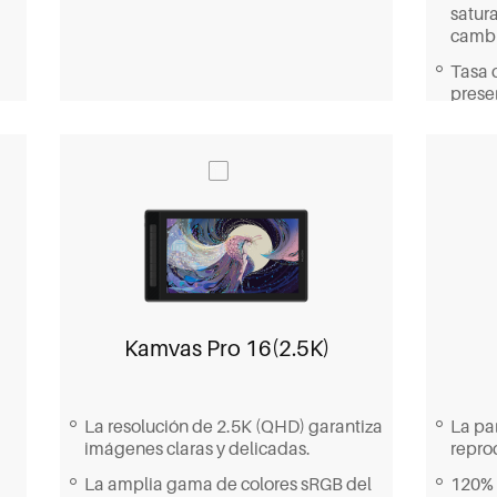
satur
cambi
Tasa 
presen
Siete
para u
conve
El vid
panta
lamin
Kamvas Pro 16(2.5K)
La resolución de 2.5K (QHD) garantiza
La pa
imágenes claras y delicadas.
repro
La amplia gama de colores sRGB del
120% 