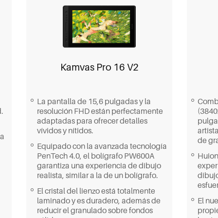
Kamvas Pro 16 V2
La pantalla de 15,6 pulgadas y la
Combi
.
resolución FHD están perfectamente
(3840
adaptadas para ofrecer detalles
pulgad
vívidos y nítidos.
artist
ma
de gra
Equipado con la avanzada tecnología
PenTech 4.0, el bolígrafo PW600A
Huion
garantiza una experiencia de dibujo
exper
realista, similar a la de un bolígrafo.
dibujo
esfue
El cristal del lienzo está totalmente
laminado y es duradero, además de
El nu
reducir el granulado sobre fondos
propie