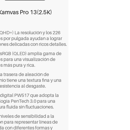
Kamvas Pro 13(2.5K)
(QHD+) La resolución y los 226
es por pulgada ayudan a lograr
nes delicadas con ricos detalles.
sRGB (QLED) amplia gama de
es para una visualización de
s más pura y rica.
ja trasera de aleación de
io tiene una textura fina y una
esistencia al desgaste.
 digital PW517 que adopta la
logía PenTech 3.0 para una
ura fluida sin fluctuaciones.
iveles de sensibilidad a la
ón para representar líneas de
da con diferentes formas y