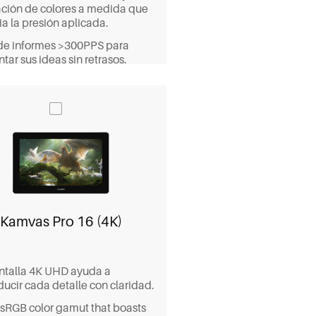
ación de colores a medida que
a la presión aplicada.
de informes >300PPS para
tar sus ideas sin retrasos.
 teclas de presión programables
na creación eficiente y
niente.
rio antideslumbrante y la
lla IPS están perfectamente
ados para disminuir el paralaje.
Kamvas Pro 16 (4K)
ntalla 4K UHD ayuda a
ducir cada detalle con claridad.
sRGB color gamut that boasts