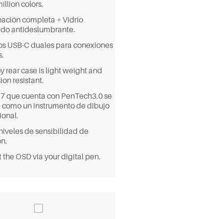
illion colors.
ación completa + Vidrio
do antideslumbrante.
os USB-C duales para conexiones
s.
oy rear case is light weight and
ion resistant.
 que cuenta con PenTech3.0 se
e como un instrumento de dibujo
ional.
niveles de sensibilidad de
ón.
 the OSD via your digital pen.