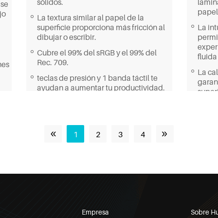
sólidos.
lamina
 se
papel
jo
La textura similar al papel de la
superficie proporciona más fricción al
La int
dibujar o escribir.
permit
exper
Cubre el 99% del sRGB y el 99% del
fluida
Rec. 709.
nes
La ca
teclas de presión y 1 banda táctil te
garan
ayudan a aumentar tu productividad.
super
Se incluye todo lo que necesitas, como
Más d
el cable, el soporte y los recambios de
garan
las plumas.
vívido
«
»
1
2
3
4
maest
Compatible con los sistemas
operativos Windows, macOS y Linux.
Con u
de co
DCI-P
en col
Los p
capac
Empresa
Sobre H
integ