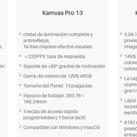
Kamvas Pro 13
cristal de laminación complete y
2.5K 
antirreflejos,
píxel
s.
Te trae mejores efectos visuales.
imáge
＞220PPS tasa de respuesta
145% 
color
ón
Soporte de ±60° grados de inclinación
colore
Gama de colores de 120% sRGB
La ca
alumin
Tamaño del Panel: 13 pulgadas
gran r
Espacio de trabajo: 293.76 ×
Lápiz
165.24mm
tecno
4 teclas de acceso rápido
escrit
programables y 1 barra táctil
8192 n
Compatible con Windows y macOS
presi
entra