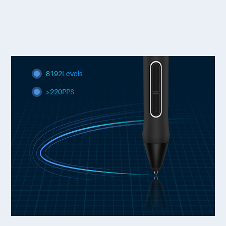
8192Levels
>220PPS