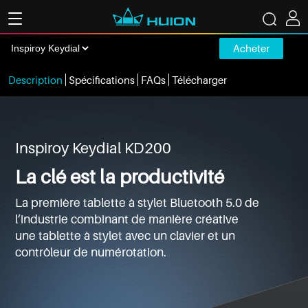
Acheter
Description
Spécifications
FAQs
Télécharger
Inspiroy Keydial KD200
La clé est la productivité
La première tablette à stylet Bluetooth 5.0 de
l’industrie combinant de manière créative
une tablette à stylet avec un clavier et un
contrôleur de numérotation.