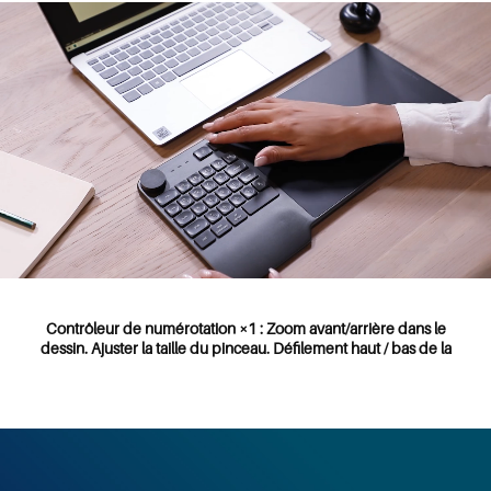
Touches programmables Keys ×5 : K1-K5
Touches standard Keys ×23 : Supporte l’entrée en continue et les
combinaisons de touches.
Contrôleur de numérotation ×1 : Zoom avant/arrière dans le
dessin. Ajuster la taille du pinceau. Défilement haut / bas de la
page.
Touches programmables Keys ×5 : K1-K5
Touches standard Keys ×23 : Supporte l’entrée en continue et les
combinaisons de touches.