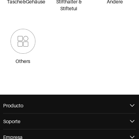
Tasche&Gehäuse
Stifthalter &
Andere
Stiftetui
Others
Producto
Soporte
Empresa