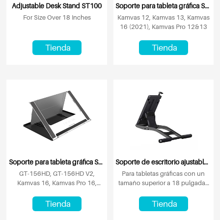
Adjustable Desk Stand ST100
Soporte para tableta gráfica ST300
For Size Over 18 Inches
Kamvas 12, Kamvas 13, Kamvas
16 (2021), Kamvas Pro 12&13
Tienda
Tienda
Soporte para tableta gráfica ST200
Soporte de escritorio ajustable ST100A
GT-156HD, GT-156HD V2,
Para tabletas gráficas con un
Kamvas 16, Kamvas Pro 16,
tamaño superior a 18 pulgadas
Kamvas Pro 16 (4K), Kamvas Pro
(color del soporte: gris)
16 Plus (4K)
Tienda
Tienda