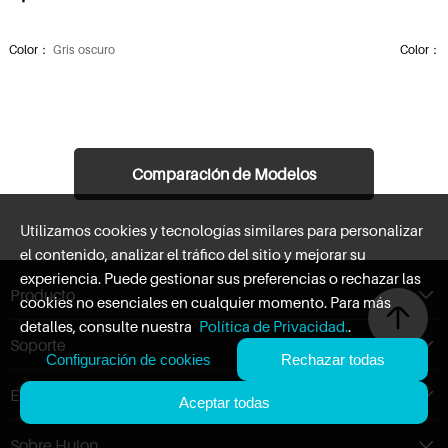
Color：
Gris oscuro
Color：
Dimensiones：
280,6 x 211,8 x 7,5 mm
Dimens
Espacio de trabajo：
191 x 259,8 mm
Espacio 
Comparación de Modelos
Peso neto：
682 g
Peso n
Utilizamos cookies y tecnologías similares para personalizar
Táctil al dedo：
Incell 10 Puntos Táctil Capacitivo
Táctil a
el contenido, analizar el tráfico del sitio y mejorar su
experiencia. Puede gestionar sus preferencias o rechazar las
Soporte：
Funda de piel con función de soporte
Soport
Producto
cookies no esenciales en cualquier momento. Para más
detalles, consulte nuestra
Política de Privacidad.
.
Interfaz de video：
Puerto USB 2.0
Interfaz
Soporte
Configuración de cookies
Rechazar todas
Empresa
Pantalla
Aceptar todas
Sobre Huion