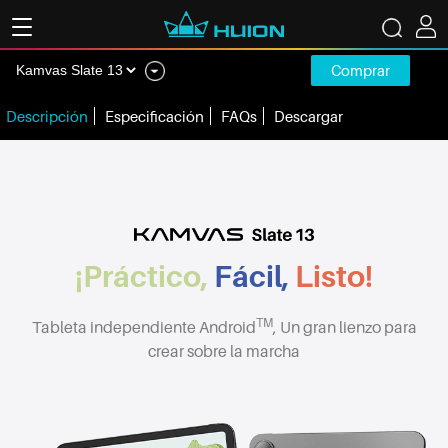
Comprar
Descripción
Especificación
FAQs
Descargar
¡Práctico,
Fácil,
Listo!
TM
Tableta independiente Android
, Un gran lienzo para
crear sobre la marcha