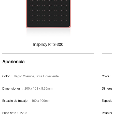
Inspiroy RTS-300
Apariencia
Color：
Negro Cosmos, Rosa Floreciente
Color：
Dimensiones：
200 x 163 x 8.35mm
Dimens
Espacio de trabajo：
160 x 100mm
Espacio 
Peso neto：
229g
Peso n