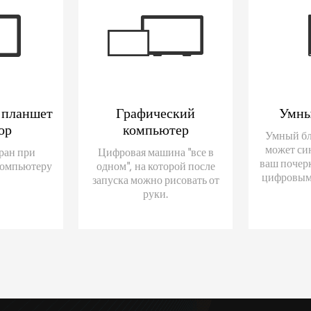
 планшет
Графический
Умны
ор
компьютер
Умный бл
может си
ран при
Цифровая машина "все в
ваш почер
компьютеру
одном", на которой после
цифровым
запуска можно рисовать от
руки.