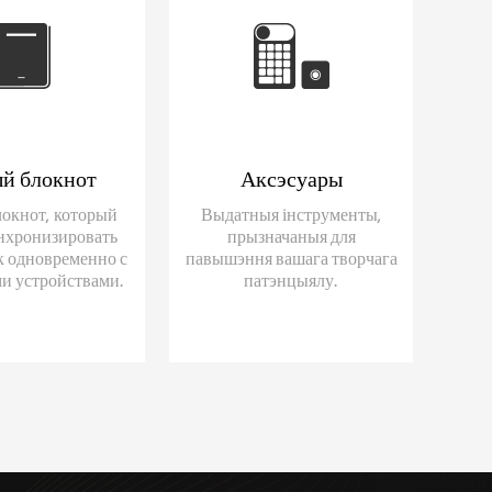
й блокнот
Аксэсуары
окнот, который
Выдатныя інструменты,
нхронизировать
прызначаныя для
к одновременно с
павышэння вашага творчага
и устройствами.
патэнцыялу.