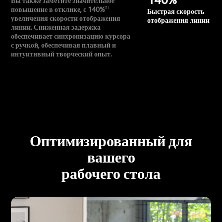
Вы также заметите значительное
повышение в отклике, с 140%
[1]
Быстрая скорость
увеличения скорости отображения
отображения линии
линии. Сниженная задержка
обеспечивает синхронизацию курсора
с ручкой, обеспечивая плавный и
интуитивный творческий опыт.
Оптимизированный для
вашего
рабочего стола