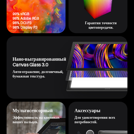
99% sRGB
98% Adobe RGB
98% DCI-P3
Гарантия точности
98% Display P3
цветопередачи.
Нано-выгравированный
Canvas Glass 3.0
​Анти-отражение, долговечный,
бумажная текстура.
Мультисенсорный
Аксессуары
Эффективность на кончиках
Для удовлетворения всех
ваших пальцев.
потребностей.