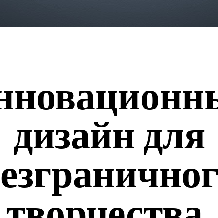
нновационн
дизайн для
безграничног
творчества.