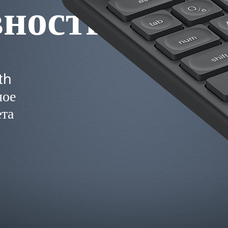
вность
th
ное
ета