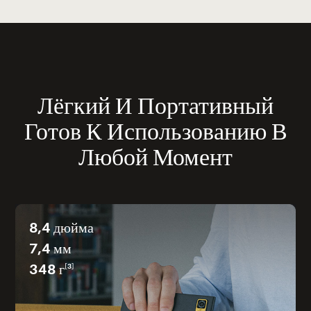
Лёгкий И Портативный
Готов К Использованию В
Любой Момент
8,4 дюйма
7,4 мм
348 г
[3]