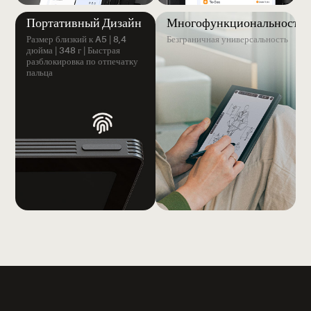
Портативный Дизайн
Многофункциональность
Размер близкий к A5 | 8,4
Безграничная универсальность
дюйма | 348 г | Быстрая
разблокировка по отпечатку
пальца