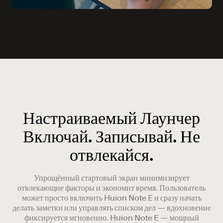
Настраиваемый Лаунчер
Включай. Записывай. Не
отвлекайся.
Упрощённый стартовый экран минимизирует
отвлекающие факторы и экономит время. Пользователь
может просто включить Huion Note E и сразу начать
делать заметки или управлять списком дел — вдохновение
фиксируется мгновенно. Huion Note E — мощный