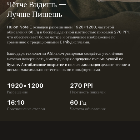
Чётче Видишь —
Лучше Пишешь
Huion Note E оснащён разрешением 1920×1200, частотой
обновления 60 Гц и беспрецедентной плотностью пикселей 270 PPI,
что обеспечивает более чёткое и отзывчивое изображение по
сравнению с традиционными E Ink-дисплеями.
Благодаря технологии AG нано-гравировки создаётся утончённая
ощущение письма ручкой по
матовая поверхность, имитирующая
бумаге. Антибликовое покрытие и полная ламинация
делают чтение и
письмо максимально естественными и комфортными.
1920×1200
270 PPI
Разрешение
Плотность пикселей
16:10
60 Гц
Соотношение сторон
Частота обновления