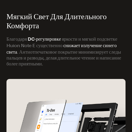
Мягкий Свет Для Длительного
Комфорта
DC-регулировке
Благодаря
яркости и мягкой подсветке
снижает излучение синего
Huion Note E существенно
света
. Антиотпечатковое покрытие минимизирует следы
пальцев и разводы, делая длительное чтение и написание
более приятными.