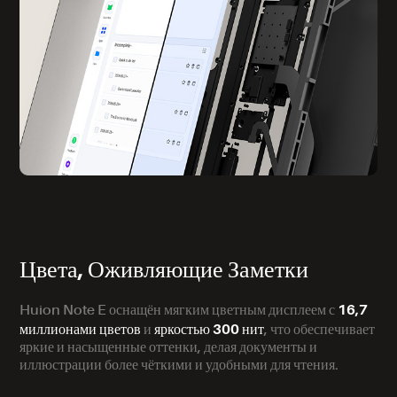
Цвета, Оживляющие Заметки
16,7
Huion Note E оснащён мягким цветным дисплеем с
миллионами цветов
яркостью 300 нит
и
, что обеспечивает
яркие и насыщенные оттенки, делая документы и
иллюстрации более чёткими и удобными для чтения.