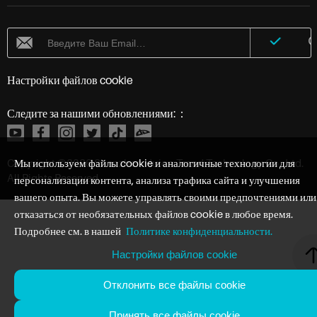
Настройки файлов cookie
Следите за нашими обновлениями:：
Мы используем файлы cookie и аналогичные технологии для
Copyright ©
2026
Shenzhen Huion Trend Technology Co., Ltd.
All Rights Reserved
персонализации контента, анализа трафика сайта и улучшения
вашего опыта. Вы можете управлять своими предпочтениями или
отказаться от необязательных файлов cookie в любое время.
Подробнее см. в нашей
Политике конфиденциальности.
Настройки файлов cookie
Отклонить все файлы cookie
Принять все файлы cookie