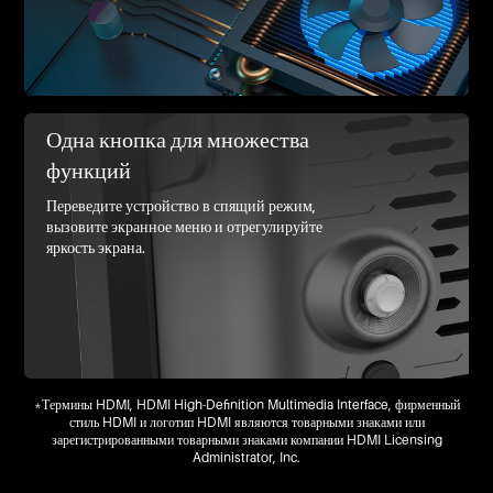
Одна кнопка для множества
функций
Переведите устройство в спящий режим,
вызовите экранное меню и отрегулируйте
яркость экрана.
*Термины HDMI, HDMI High-Definition Multimedia Interface, фирменный
стиль HDMI и логотип HDMI являются товарными знаками или
зарегистрированными товарными знаками компании HDMI Licensing
Administrator, Inc.