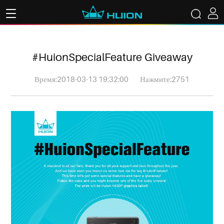
#HuionSpecialFeature Giveaway
Время:2018-03-13 19:32:00
Нажмите:2751